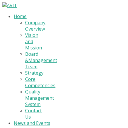
Home
Company
Overview
Vision
and
Mission
Board
&Management
Team
Strategy
Core
Competencies
Quality
Management
System
Contact
Us
News and Events