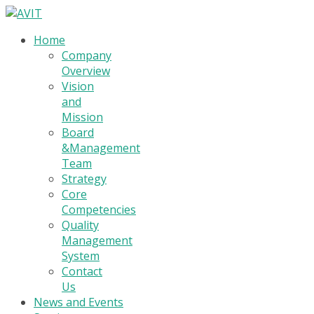
Home
Company
Overview
Vision
and
Mission
Board
&Management
Team
Strategy
Core
Competencies
Quality
Management
System
Contact
Us
News and Events